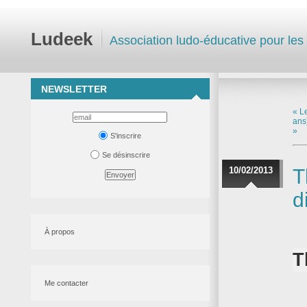
Ludeek
Association ludo-éducative pour les
NEWSLETTER
« L
ans
»
S'inscrire
Se désinscrire
10/02/2013
T
d
À propos
T
Me contacter