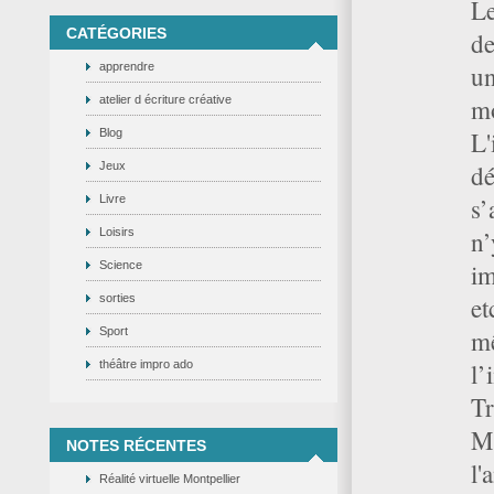
Le
CATÉGORIES
de
apprendre
un
atelier d écriture créative
mo
Blog
L'
Jeux
dé
Livre
s’
Loisirs
n’
Science
im
sorties
et
Sport
mê
théâtre impro ado
l’
Tr
Mo
NOTES RÉCENTES
l'
Réalité virtuelle Montpellier